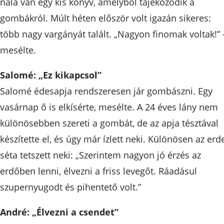
nála van egy kis könyv, amelyből tájékozódik a
gombákról. Múlt héten először volt igazán sikeres:
több nagy vargányát talált. „Nagyon finomak voltak!” 
mesélte.
Salomé: „Ez kikapcsol”
Salomé édesapja rendszeresen jár gombászni. Egy
vasárnap ő is elkísérte, mesélte. A 24 éves lány nem
különösebben szereti a gombát, de az apja tésztával
készítette el, és úgy már ízlett neki. Különösen az erd
séta tetszett neki: „Szerintem nagyon jó érzés az
erdőben lenni, élvezni a friss levegőt. Ráadásul
szupernyugodt és pihentető volt.”
André: „Élvezni a csendet”