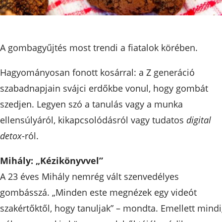
A gombagyűjtés most trendi a fiatalok körében.
Hagyományosan fonott kosárral: a Z generáció
szabadnapjain svájci erdőkbe vonul, hogy gombát
szedjen. Legyen szó a tanulás vagy a munka
ellensúlyáról, kikapcsolódásról vagy tudatos
digital
detox
-ról.
Mihály: „Kézikönyvvel”
A 23 éves Mihály nemrég vált szenvedélyes
gombásszá. „Minden este megnézek egy videót
szakértőktől, hogy tanuljak” – mondta. Emellett mind