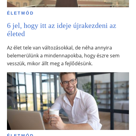
ÉLETMÓD
6 jel, hogy itt az ideje újrakezdeni az
életed
Az élet tele van változásokkal, de néha annyira
belemerülünk a mindennapokba, hogy észre sem
vesszük, mikor állt meg a fejlődésünk.
ÉLETMÓD