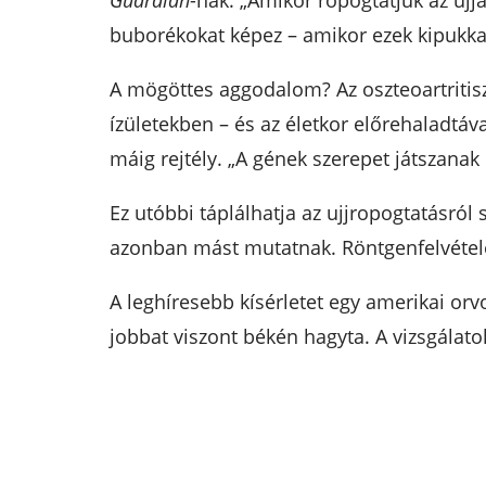
Guardian
-nak. „Amikor ropogtatjuk az ujj
buborékokat képez – amikor ezek kipukkad
A mögöttes aggodalom? Az oszteoartritisz
ízületekben – és az életkor előrehaladtá
máig rejtély. „A gének szerepet játszanak 
Ez utóbbi táplálhatja az ujjropogtatásról 
azonban mást mutatnak. Röntgenfelvétel
A leghíresebb kísérletet egy amerikai orv
jobbat viszont békén hagyta. A vizsgála