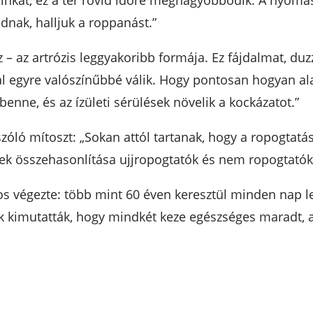
ainkat, ez a tér rövid időre megnagyobbodik. A nyomá
nak, halljuk a roppanást.”
 – az artrózis leggyakoribb formája. Ez fájdalmat, du
val egyre valószínűbbé válik. Hogy pontosan hogyan a
benne, és az ízületi sérülések növelik a kockázatot.”
szóló mítoszt: „Sokan attól tartanak, hogy a ropogtatáss
ek összehasonlítása ujjropogtatók és nem ropogtatók
os végezte: több mint 60 éven keresztül minden nap le
tok kimutatták, hogy mindkét keze egészséges maradt,