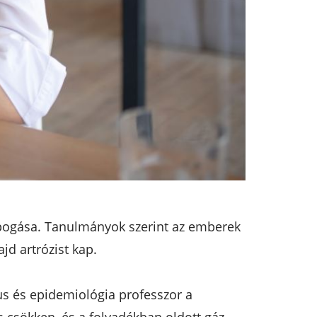
ropogása. Tanulmányok szerint az emberek
jd artrózist kap.
gus és epidemiológia professzor a