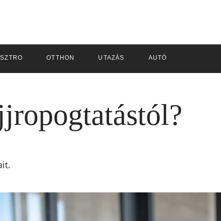
SZTRO
OTTHON
UTAZÁS
AUTÓ
jjropogtatástól?
it.