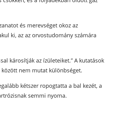
s csökken, és a folyadékban oldott gáz
zzanatot és merevséget okoz az
lakul ki, az az orvostudomány számára
al károsítják az ízületeiket.” A kutatások
 között nem mutat különbséget.
galább kétszer ropogtatta a bal kezét, a
 artrózisnak semmi nyoma.