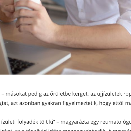
– másokat pedig az őrületbe kerget: az ujjízületek 
gtat, azt azonban gyakran figyelmeztetik, hogy ettől ma
s ízületi folyadék tölt ki” – magyarázta egy reumatoló