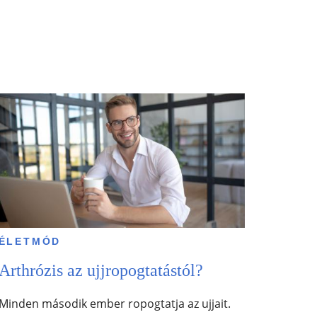
ÉLETMÓD
Arthrózis az ujjropogtatástól?
Minden második ember ropogtatja az ujjait.