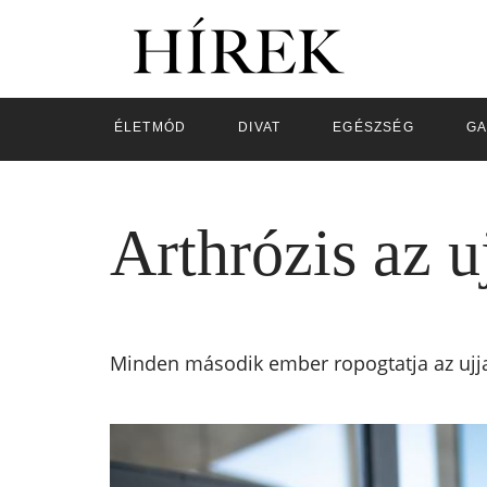
ÉLETMÓD
DIVAT
EGÉSZSÉG
GA
Arthrózis az u
Minden második ember ropogtatja az ujja