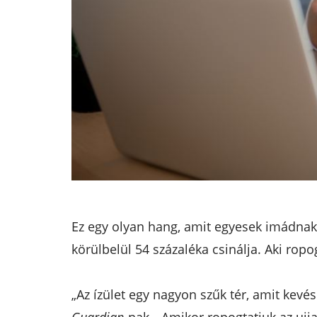
Ez egy olyan hang, amit egyesek imádnak 
körülbelül 54 százaléka csinálja. Aki ropo
„Az ízület egy nagyon szűk tér, amit kevé