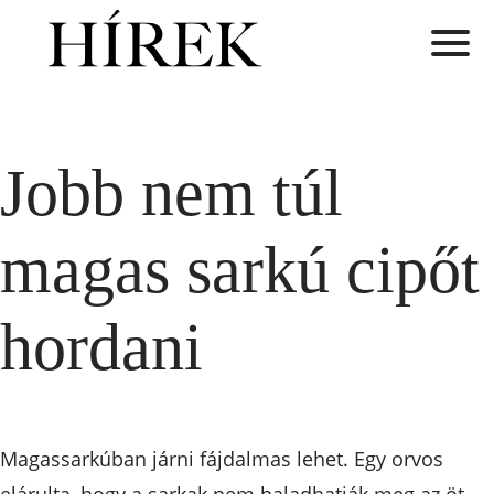
Jobb nem túl
magas sarkú cipőt
hordani
Magassarkúban járni fájdalmas lehet. Egy orvos
elárulta, hogy a sarkak nem haladhatják meg az öt