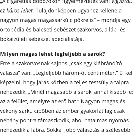
„A cigarettás dobozokon figyelmeztetés van:
Vigyázat,
ez káros lehet.
Tulajdonképpen ugyanez kellene a
nagyon magas magassarkú cipőkre is” – mondja egy
ortopédia és baleseti sebészet szakorvos, a láb- és
bokaízületi sebészet specialistája.
Milyen magas lehet legfeljebb a sarok?
Erre a szakorvosnak sajnos „csak egy kiábrándító
válasza” van: „Legfeljebb három-öt centiméter.” El kel
képzelni, hogy járás közben a teljes testsúly a talpra
nehezedik. „Minél magasabb a sarok, annál kisebb le
az a felület, amelyre az erő hat.” Nagyon magas és
vékony sarkú cipőben az ember gyakorlatilag csak
néhány pontra támaszkodik, ahol hatalmas nyomás
nehezedik a lábra. Sokkal jobb választás a szélesebb