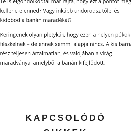
Te is elgondolkodtál már rajta, hogy ezt a pontot me
kellene-e enned? Vagy inkább undorodsz tőle, és
kidobod a banán maradékát?
Keringenek olyan pletykák, hogy ezen a helyen pókok
fészkelnek – de ennek semmi alapja nincs. A kis barn
rész teljesen ártalmatlan, és valójában a virág
maradványa, amelyből a banán kifejlődött.
KAPCSOLÓDÓ