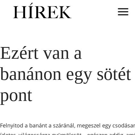
Ezért van a
banánon egy sötét
pont
Felnyitod a banánt a száránál, megeszel egy csodása
ízletes, világossárga gyümölcsöt – egészen addig, am