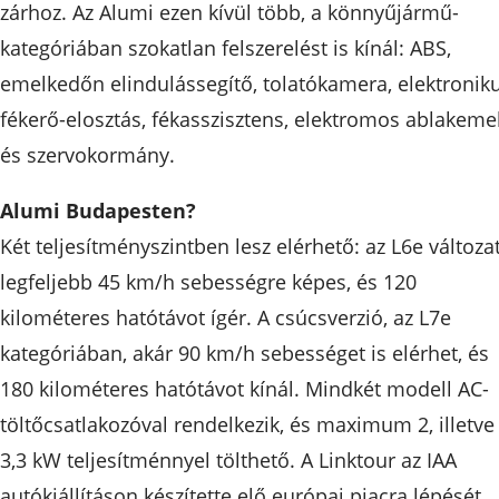
zárhoz. Az Alumi ezen kívül több, a könnyűjármű-
kategóriában szokatlan felszerelést is kínál: ABS,
emelkedőn elindulássegítő, tolatókamera, elektronik
fékerő-elosztás, fékasszisztens, elektromos ablakeme
és szervokormány.
Alumi Budapesten?
Két teljesítményszintben lesz elérhető: az L6e változa
legfeljebb 45 km/h sebességre képes, és 120
kilométeres hatótávot ígér. A csúcsverzió, az L7e
kategóriában, akár 90 km/h sebességet is elérhet, és
180 kilométeres hatótávot kínál. Mindkét modell AC-
töltőcsatlakozóval rendelkezik, és maximum 2, illetve
3,3 kW teljesítménnyel tölthető. A Linktour az IAA
autókiállításon készítette elő európai piacra lépését.