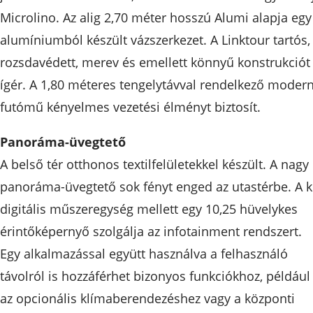
Microlino. Az alig 2,70 méter hosszú Alumi alapja egy
alumíniumból készült vázszerkezet. A Linktour tartós,
rozsdavédett, merev és emellett könnyű konstrukciót
ígér. A 1,80 méteres tengelytávval rendelkező moder
futómű kényelmes vezetési élményt biztosít.
Panoráma-üvegtető
A belső tér otthonos textilfelületekkel készült. A nagy
panoráma-üvegtető sok fényt enged az utastérbe. A k
digitális műszeregység mellett egy 10,25 hüvelykes
érintőképernyő szolgálja az infotainment rendszert.
Egy alkalmazással együtt használva a felhasználó
távolról is hozzáférhet bizonyos funkciókhoz, például
az opcionális klímaberendezéshez vagy a központi